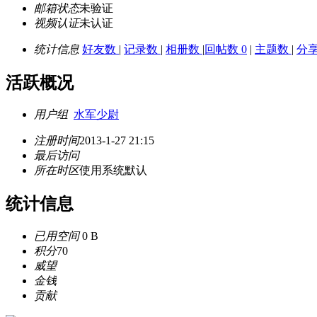
邮箱状态
未验证
视频认证
未认证
统计信息
好友数
|
记录数
|
相册数
|
回帖数 0
|
主题数
|
分
活跃概况
用户组
水军少尉
注册时间
2013-1-27 21:15
最后访问
所在时区
使用系统默认
统计信息
已用空间
0 B
积分
70
威望
金钱
贡献