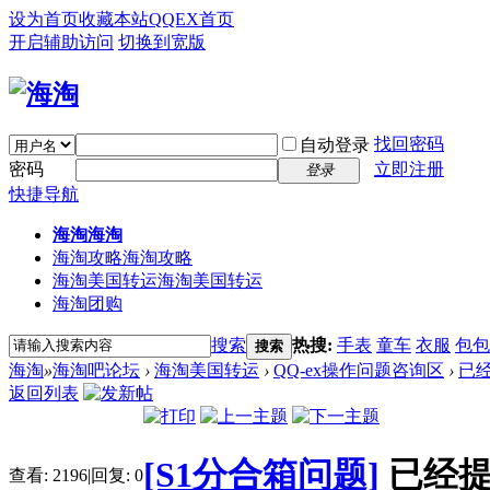
设为首页
收藏本站
QQEX首页
开启辅助访问
切换到宽版
找回密码
自动登录
密码
立即注册
登录
快捷导航
海淘
海淘
海淘攻略
海淘攻略
海淘美国转运
海淘美国转运
海淘团购
搜索
热搜:
手表
童车
衣服
包包
搜索
海淘
»
海淘吧论坛
›
海淘美国转运
›
QQ-ex操作问题咨询区
›
已经
返回列表
[S1分合箱问题]
已经
查看:
2196
|
回复:
0