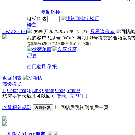
[复制链接]
电梯直达
楼主
TWVX2020
发表于 2020-8-13 09:15:05
|
只看该作者
我的客户识别号TWVX,与7月31号提交的合箱发货
包裹编号h20200731200002-195150-57365
收藏
分享
回复
使用道具
举报
返回列表
高级模式
B
Color
Image
Link
Quote
Code
Smilies
您需要登录后才可以回帖
登录
|
立即注册
本版积分规则
回帖后跳转到最后一页
发表回复
手机版
|
Archiver
|
海淘