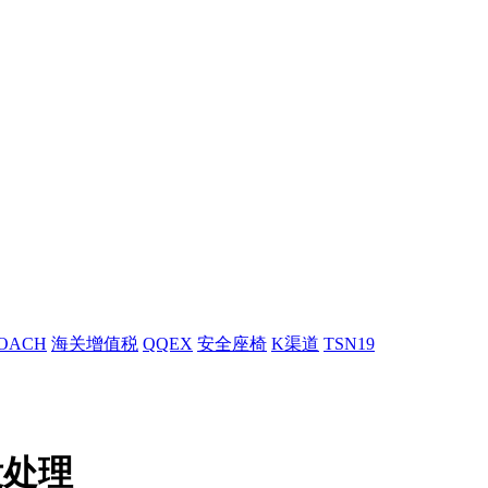
OACH
海关增值税
QQEX
安全座椅
K渠道
TSN19
没处理