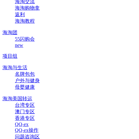
海淘交流
海淘购物拿
返利
海淘教程
海淘团
55闪购会
new
项目组
海淘与生活
名牌包包
户外与健身
母婴健康
海淘美国转运
台湾专区
澳门专区
香港专区
QQ-ex
QQ-ex操作
问题咨询区