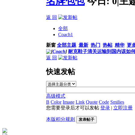
名牌包包
今日:
0
|
主
返 回
全部
Coach
1
新窗
全部主题
最新
热门
热帖
精华
更
[
Coach
]
耐克鞋子清关运输到国内该如
返 回
快速发帖
高级模式
B
Color
Image
Link
Quote
Code
Smilies
您需要登录后才可以发帖
登录
|
立即注册
本版积分规则
发表帖子