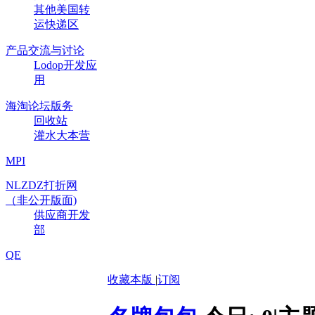
其他美国转
运快递区
产品交流与讨论
Lodop开发应
用
海淘论坛版务
回收站
灌水大本营
MPI
NLZDZ打折网
（非公开版面)
供应商开发
部
QE
收藏本版
|
订阅