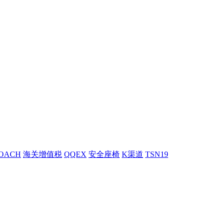
OACH
海关增值税
QQEX
安全座椅
K渠道
TSN19