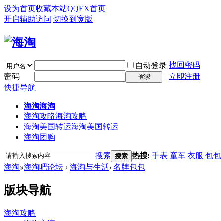
设为首页
收藏本站
QQEX首页
开启辅助访问
切换到宽版
找回密码
自动登录
密码
立即注册
登录
快捷导航
海淘
海淘
海淘攻略
海淘攻略
海淘美国转运
海淘美国转运
海淘团购
搜索
热搜:
手表
童车
衣服
包包
搜索
海淘
»
海淘吧论坛
›
海淘与生活
›
名牌包包
版块导航
海淘攻略