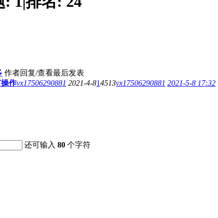
题:
1
|
排名:
24
多
作者
回复/查看
最后发表
何操作
vx17506290881
2021-4-8
1
4513
vx17506290881
2021-5-8 17:32
还可输入
80
个字符