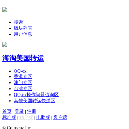
搜索
版块列表
用户信息
海淘美国转运
QQ-ex
香港专区
澳门专区
台湾专区
QQ-ex操作问题咨询区
其他美国转运快递区
首页
|
登录
|
注册
标准版
|
触屏版
|
电脑版
|
客户端
© Comsenz Inc.