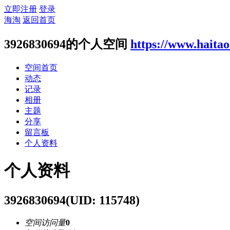
立即注册
登录
海淘
返回首页
3926830694的个人空间
https://www.haita
空间首页
动态
记录
相册
主题
分享
留言板
个人资料
个人资料
3926830694
(UID: 115748)
空间访问量
0