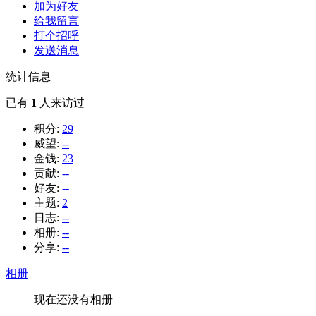
加为好友
给我留言
打个招呼
发送消息
统计信息
已有
1
人来访过
积分:
29
威望:
--
金钱:
23
贡献:
--
好友:
--
主题:
2
日志:
--
相册:
--
分享:
--
相册
现在还没有相册