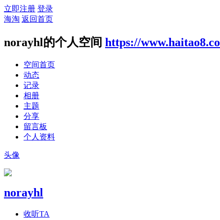
立即注册
登录
海淘
返回首页
norayhl的个人空间
https://www.haitao8.c
空间首页
动态
记录
相册
主题
分享
留言板
个人资料
头像
norayhl
收听TA