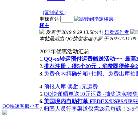
[复制链接]
电梯直达
楼主
发表于 2019-9-29 13:58:44
|
只看该作者
本帖最后由 QQ快递客服小罗 于 2023-7-11 09:
2023年优惠活动汇总：
1.
QQ-ex转运预付运费赠送活动~~~ 最
2
.
推荐注册，得5个20元，消费即得终身
3.
免费仓内精确分箱+拍照、免费出库拍
4.
预报入库 奖励1元运费
5.
QQ快递晒单送10元运费~抽奖送实物
6.
美国境内自助打单 FEDEX/USPS/UPS折
QQ快递客服小罗
7.
归国人员行李渠道仅需28元每磅！3-