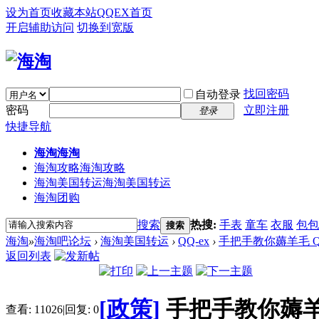
设为首页
收藏本站
QQEX首页
开启辅助访问
切换到宽版
找回密码
自动登录
密码
立即注册
登录
快捷导航
海淘
海淘
海淘攻略
海淘攻略
海淘美国转运
海淘美国转运
海淘团购
搜索
热搜:
手表
童车
衣服
包包
搜索
海淘
»
海淘吧论坛
›
海淘美国转运
›
QQ-ex
›
手把手教你薅羊毛 Q
返回列表
[政策]
手把手教你薅羊
查看:
11026
|
回复:
0