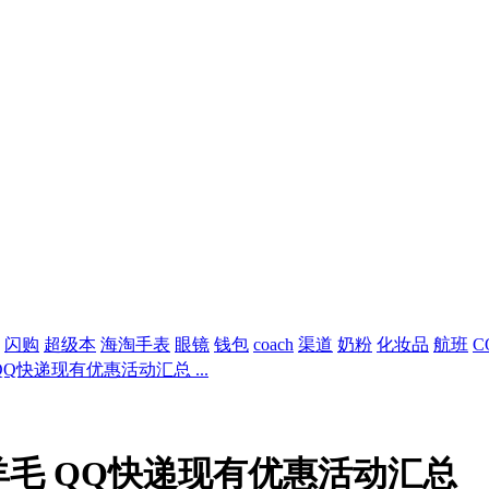
闪购
超级本
海淘手表
眼镜
钱包
coach
渠道
奶粉
化妆品
航班
C
Q快递现有优惠活动汇总 ...
毛 QQ快递现有优惠活动汇总