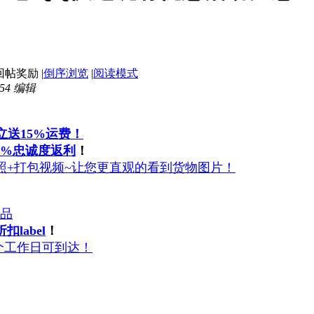
|
倒序浏览
|
阅读模式
54 编辑
高立送15%运费！
2%忠诚度返利
！
照+打包视频~让您更直观的看到货物图片！
奖品
扣label
！
5个工作日可到达！