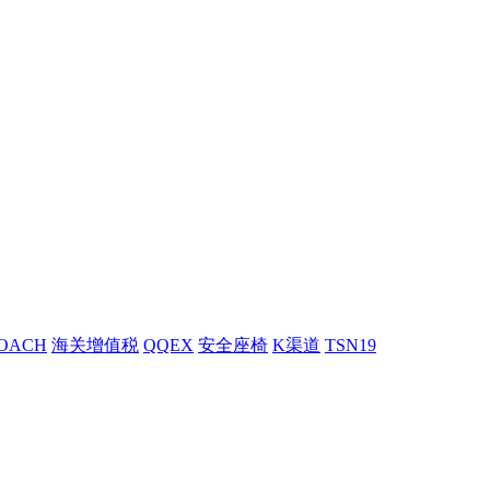
OACH
海关增值税
QQEX
安全座椅
K渠道
TSN19